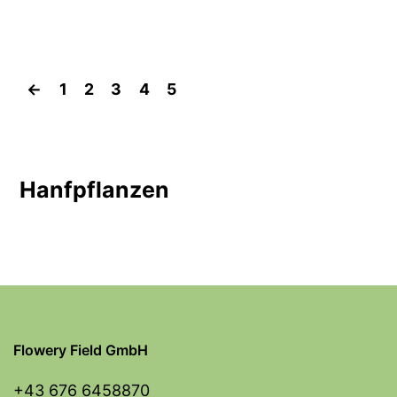
←
1
2
3
4
5
Hanfpflanzen
Flowery Field GmbH
+43 676 6458870