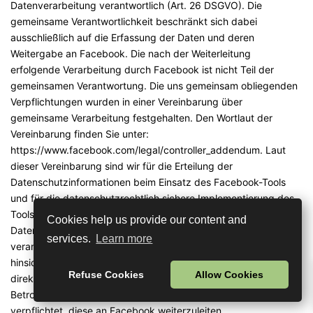
Datenverarbeitung verantwortlich (Art. 26 DSGVO). Die
gemeinsame Verantwortlichkeit beschränkt sich dabei
ausschließlich auf die Erfassung der Daten und deren
Weitergabe an Facebook. Die nach der Weiterleitung
erfolgende Verarbeitung durch Facebook ist nicht Teil der
gemeinsamen Verantwortung. Die uns gemeinsam obliegenden
Verpflichtungen wurden in einer Vereinbarung über
gemeinsame Verarbeitung festgehalten. Den Wortlaut der
Vereinbarung finden Sie unter:
https://www.facebook.com/legal/controller_addendum
. Laut
dieser Vereinbarung sind wir für die Erteilung der
Datenschutzinformationen beim Einsatz des Facebook-Tools
und für die datenschutzrechtlich sichere Implementierung des
Tools auf unserer Website verantwortlich. Für die
Cookies help us provide our content and
Datensicherheit der Facebook-Produkte ist Facebook
services.
Learn more
verantwortlich. Betroffenenrechte (z. B. Auskunftsersuchen)
hinsichtlich der bei Facebook verarbeiteten Daten können Sie
Refuse Cookies
Allow Cookies
direkt bei Facebook geltend machen. Wenn Sie die
Betroffenenrechte bei uns geltend machen, sind wir
verpflichtet, diese an Facebook weiterzuleiten.