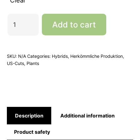
Clear
Apple
Add to cart
Fritter
-
Original
Lumpy
SKU:
N/A
Categories:
Hybrids
,
Herkömmliche Produktion
,
US-Cuts
,
Plants
´s
Cut
quantity
Description
Additional information
Product safety