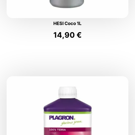
HESI Coco 1L
14,90
€