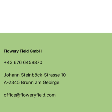
Flowery Field GmbH
+43 676 6458870
Johann Steinböck-Strasse 10
A-2345 Brunn am Gebirge
office@floweryfield.com