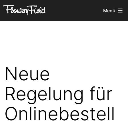
Zum
Flowery
Menü
Inhalt
Field
springen
Neue
Regelung für
Onlinebestell