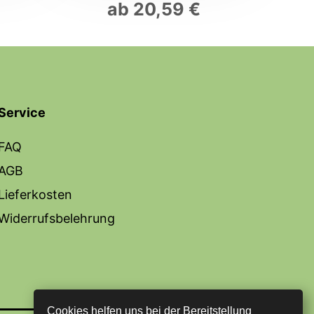
ab
20,59
€
Service
FAQ
AGB
Lieferkosten
Widerrufsbelehrung
Cookies helfen uns bei der Bereitstellung