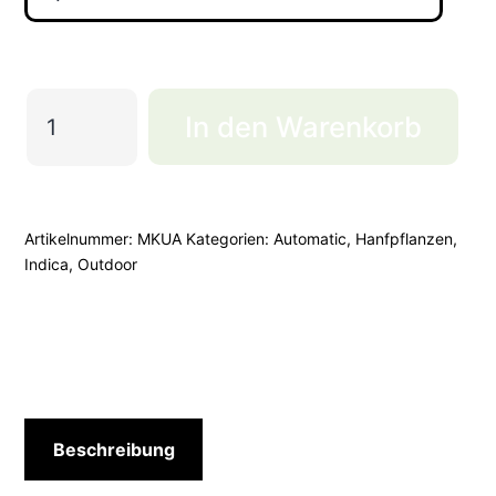
MK
In den Warenkorb
Ultra
Automatic
Menge
Artikelnummer:
MKUA
Kategorien:
Automatic
,
Hanfpflanzen
,
Indica
,
Outdoor
Beschreibung