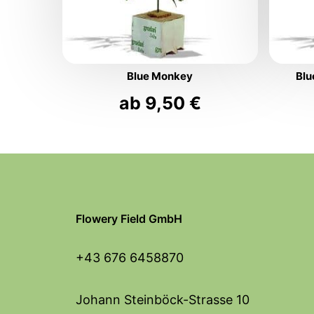
Blue Monkey
Blu
ab
9,50
€
Flowery Field GmbH
+43 676 6458870
Johann Steinböck-Strasse 10