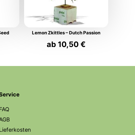
Seed
Lemon Zkittles – Dutch Passion
ab
10,50
€
Service
FAQ
AGB
Lieferkosten