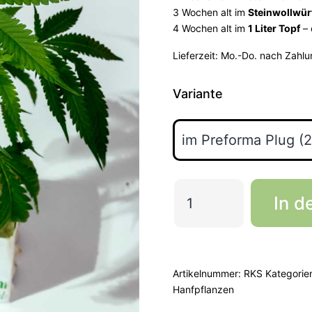
3 Wochen alt im
Steinwollwür
4 Wochen alt im
1 Liter Topf
– 
Lieferzeit:
Mo.-Do. nach Zahlu
Variante
Real
In d
Killer
Skunk
–
Reserva
Artikelnummer:
RKS
Kategorie
Hanfpflanzen
Privada