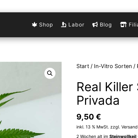
Shop
Labor
Blog
Fili
Start
/
In-Vitro Sorten
/ 
Real Kille
Privada
9,50
€
inkl. 13 % MwSt.
zzgl.
Versand
2 Wochen alt im
Steinwollkeil