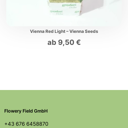
Vienna Red Light – Vienna Seeds
ab
9,50
€
Flowery Field GmbH
+43 676 6458870