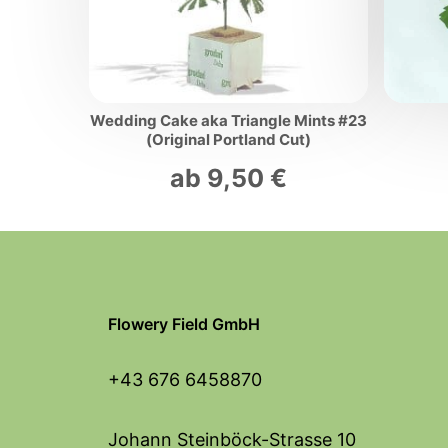
Wedding Cake aka Triangle Mints #23
(Original Portland Cut)
ab
9,50
€
Flowery Field GmbH
+43 676 6458870
Johann Steinböck-Strasse 10