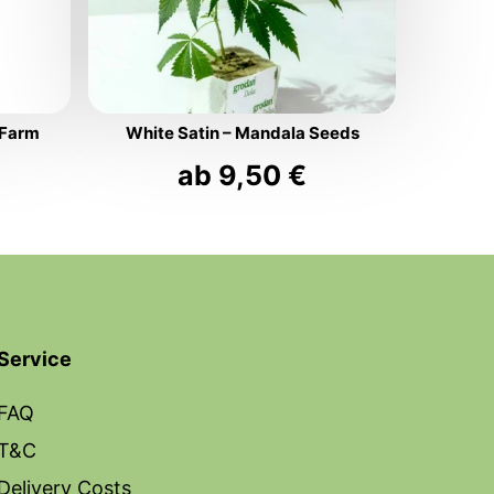
s Farm
White Satin – Mandala Seeds
ab
9,50
€
Service
FAQ
T&C
Delivery Costs