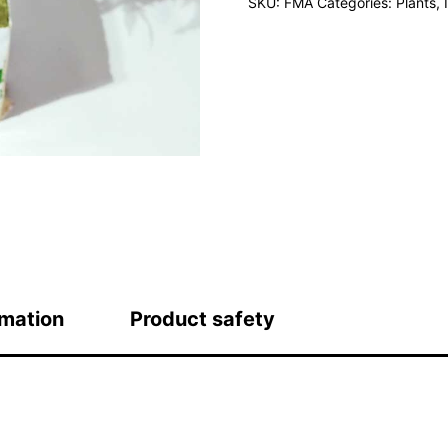
SKU:
FMA
Categories:
Plants
,
rmation
Product safety