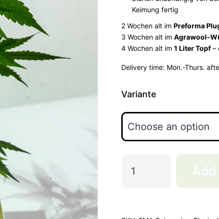
Keimung fertig
2 Wochen alt im
Preforma Plu
3 Wochen alt im
Agrawool-Wü
4 Wochen alt im
1 Liter Topf
– 
Delivery time:
Mon.-Thurs. aft
Variante
French
Add 
Macaron
Automatic
quantity