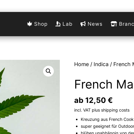
Shop
Lab
News
Branc
Home
/
Indica
/ French 
French Ma
ab
12,50
€
incl. VAT
plus
shipping costs
Kreuzung aus French Cooki
super geeignet für Outdoo
blühen unabhängig von de