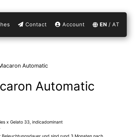
hes
Contact
Account
EN
AT
Macaron Automatic
caron Automatic
es x Gelato 33, indicadominant
r
r Beleuchtungsdauer und sind rund 3 Monaten nach