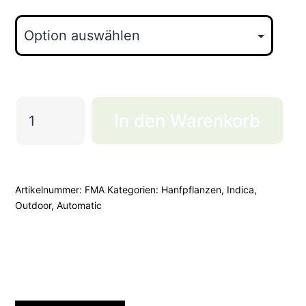
French
In den Warenkorb
Macaron
Automatic
Menge
Artikelnummer:
FMA
Kategorien:
Hanfpflanzen
,
Indica
,
Outdoor
,
Automatic