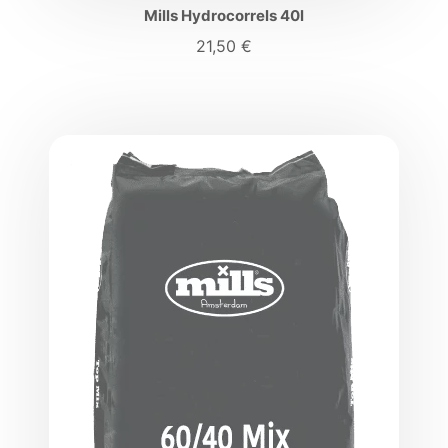
Mills Hydrocorrels 40l
21,50
€