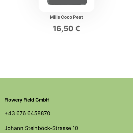
Mills Coco Peat
16,50
€
Flowery Field GmbH
+43 676 6458870
Johann Steinböck-Strasse 10