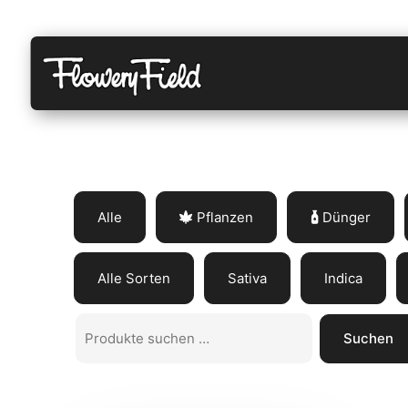
Zum
Inhalt
springen
Flowery
Field
Alle
Pflanzen
Dünger
Alle Sorten
Sativa
Indica
Suchen
Suchen
nach: