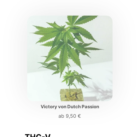
Victory von Dutch Passion
ab
9,50
€
THC-V