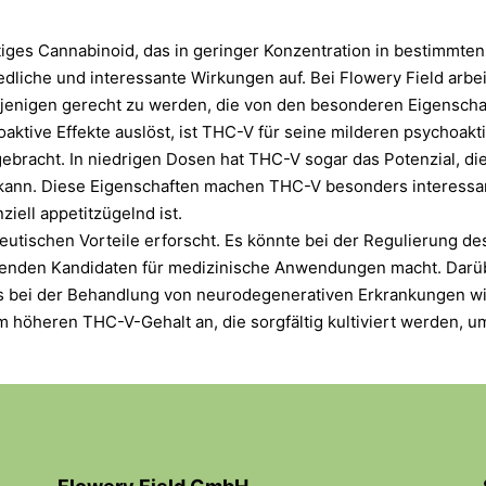
rtiges Cannabinoid, das in geringer Konzentration in bestimmt
liche und interessante Wirkungen auf. Bei Flowery Field arbe
jenigen gerecht zu werden, die von den besonderen Eigenschaf
tive Effekte auslöst, ist THC-V für seine milderen psychoakti
gebracht. In niedrigen Dosen hat THC-V sogar das Potenzial, d
kann. Diese Eigenschaften machen THC-V besonders interessa
iell appetitzügelnd ist.
tischen Vorteile erforscht. Es könnte bei der Regulierung des
henden Kandidaten für medizinische Anwendungen macht. Darüb
es bei der Behandlung von neurodegenerativen Erkrankungen wi
m höheren THC-V-Gehalt an, die sorgfältig kultiviert werden, u