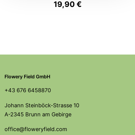
19,90
€
Flowery Field GmbH
+43 676 6458870
Johann Steinböck-Strasse 10
A-2345 Brunn am Gebirge
office@floweryfield.com