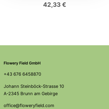
42,33
€
Flowery Field GmbH
+43 676 6458870
Johann Steinböck-Strasse 10
A-2345 Brunn am Gebirge
office@floweryfield.com